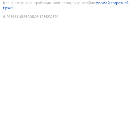
Калі ў вас узніклі праблемы, калі ласка, скарыстайце
формай зваротнай
сувязі
9191594316863026805
:
1786232870