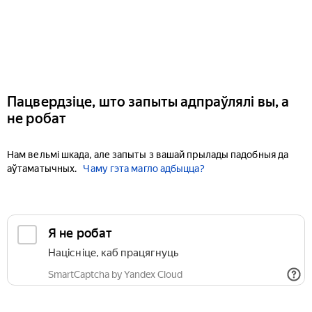
Пацвердзіце, што запыты адпраўлялі вы, а
не робат
Нам вельмі шкада, але запыты з вашай прылады падобныя да
аўтаматычных.
Чаму гэта магло адбыцца?
Я не робат
Націсніце, каб працягнуць
SmartCaptcha by Yandex Cloud