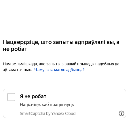
Пацвердзіце, што запыты адпраўлялі вы, а
не робат
Нам вельмі шкада, але запыты з вашай прылады падобныя да
аўтаматычных.
Чаму гэта магло адбыцца?
Я не робат
Націсніце, каб працягнуць
SmartCaptcha by Yandex Cloud