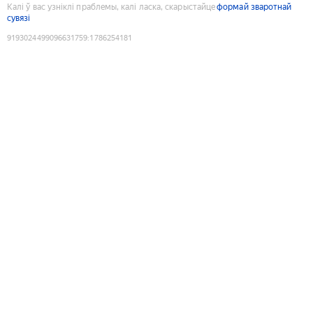
Калі ў вас узніклі праблемы, калі ласка, скарыстайце
формай зваротнай
сувязі
9193024499096631759
:
1786254181