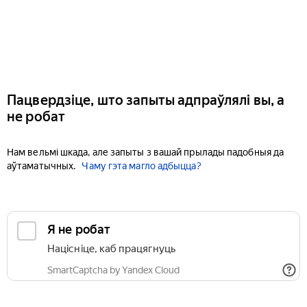
Пацвердзіце, што запыты адпраўлялі вы, а
не робат
Нам вельмі шкада, але запыты з вашай прылады падобныя да
аўтаматычных.
Чаму гэта магло адбыцца?
Я не робат
Націсніце, каб працягнуць
SmartCaptcha by Yandex Cloud