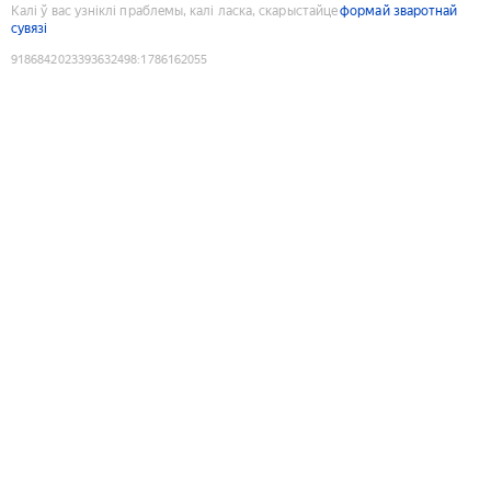
Калі ў вас узніклі праблемы, калі ласка, скарыстайце
формай зваротнай
сувязі
9186842023393632498
:
1786162055