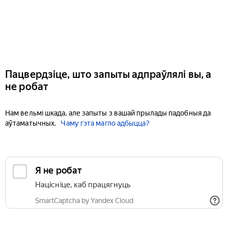
Пацвердзіце, што запыты адпраўлялі вы, а
не робат
Нам вельмі шкада, але запыты з вашай прылады падобныя да
аўтаматычных.
Чаму гэта магло адбыцца?
Я не робат
Націсніце, каб працягнуць
SmartCaptcha by Yandex Cloud