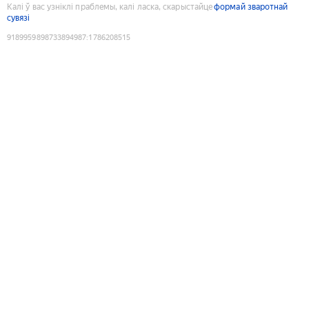
Калі ў вас узніклі праблемы, калі ласка, скарыстайце
формай зваротнай
сувязі
9189959898733894987
:
1786208515