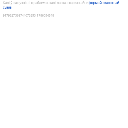
Калі ў вас узніклі праблемы, калі ласка, скарыстайце
формай зваротнай
сувязі
9179627369744073253
:
1786054548