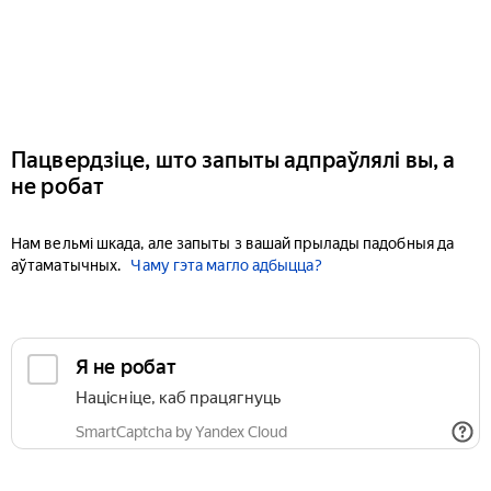
Пацвердзіце, што запыты адпраўлялі вы, а
не робат
Нам вельмі шкада, але запыты з вашай прылады падобныя да
аўтаматычных.
Чаму гэта магло адбыцца?
Я не робат
Націсніце, каб працягнуць
SmartCaptcha by Yandex Cloud