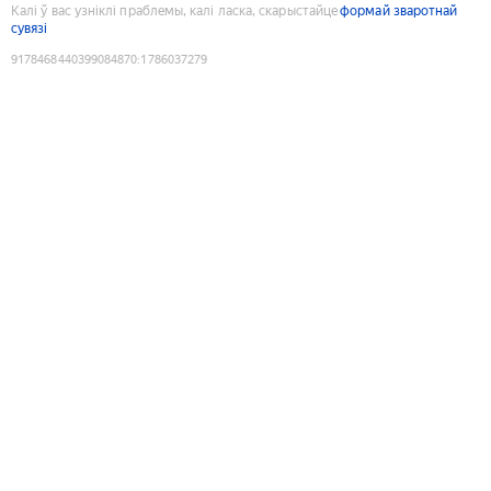
Калі ў вас узніклі праблемы, калі ласка, скарыстайце
формай зваротнай
сувязі
9178468440399084870
:
1786037279