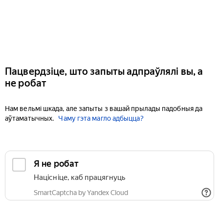
Пацвердзіце, што запыты адпраўлялі вы, а
не робат
Нам вельмі шкада, але запыты з вашай прылады падобныя да
аўтаматычных.
Чаму гэта магло адбыцца?
Я не робат
Націсніце, каб працягнуць
SmartCaptcha by Yandex Cloud