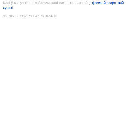
Калі ў вас узніклі праблемы, калі ласка, скарыстайце
формай зваротнай
сувязі
9187069833357979964
:
1786165450