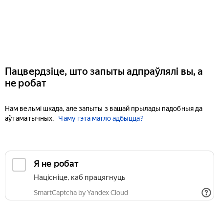
Пацвердзіце, што запыты адпраўлялі вы, а
не робат
Нам вельмі шкада, але запыты з вашай прылады падобныя да
аўтаматычных.
Чаму гэта магло адбыцца?
Я не робат
Націсніце, каб працягнуць
SmartCaptcha by Yandex Cloud