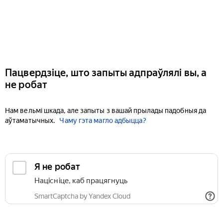
Пацвердзіце, што запыты адпраўлялі вы, а
не робат
Нам вельмі шкада, але запыты з вашай прылады падобныя да
аўтаматычных.
Чаму гэта магло адбыцца?
Я не робат
Націсніце, каб працягнуць
SmartCaptcha by Yandex Cloud