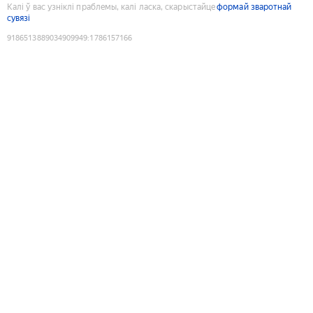
Калі ў вас узніклі праблемы, калі ласка, скарыстайце
формай зваротнай
сувязі
9186513889034909949
:
1786157166