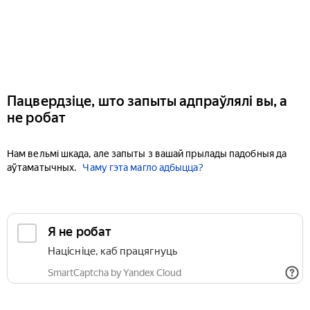
Пацвердзіце, што запыты адпраўлялі вы, а
не робат
Нам вельмі шкада, але запыты з вашай прылады падобныя да
аўтаматычных.
Чаму гэта магло адбыцца?
Я не робат
Націсніце, каб працягнуць
SmartCaptcha by Yandex Cloud