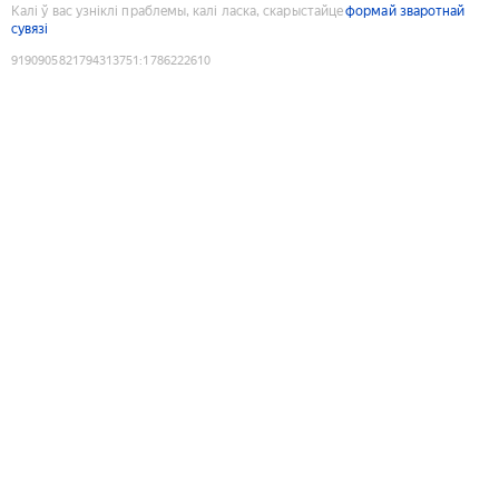
Калі ў вас узніклі праблемы, калі ласка, скарыстайце
формай зваротнай
сувязі
9190905821794313751
:
1786222610