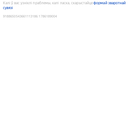
Калі ў вас узніклі праблемы, калі ласка, скарыстайце
формай зваротнай
сувязі
9188650543661113186
:
1786189004