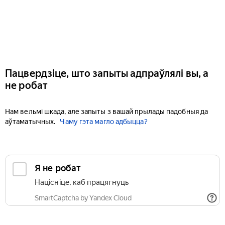
Пацвердзіце, што запыты адпраўлялі вы, а
не робат
Нам вельмі шкада, але запыты з вашай прылады падобныя да
аўтаматычных.
Чаму гэта магло адбыцца?
Я не робат
Націсніце, каб працягнуць
SmartCaptcha by Yandex Cloud