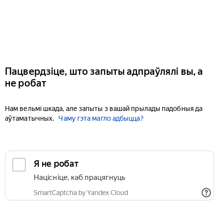
Пацвердзіце, што запыты адпраўлялі вы, а
не робат
Нам вельмі шкада, але запыты з вашай прылады падобныя да
аўтаматычных.
Чаму гэта магло адбыцца?
Я не робат
Націсніце, каб працягнуць
SmartCaptcha by Yandex Cloud