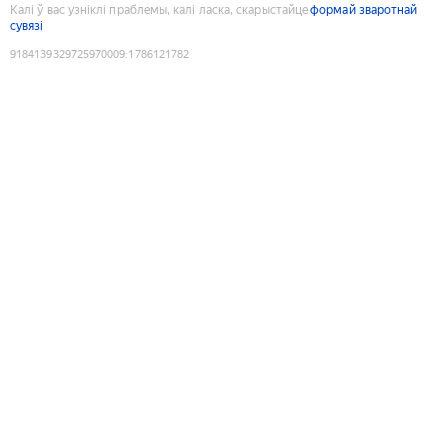
Калі ў вас узніклі праблемы, калі ласка, скарыстайце
формай зваротнай
сувязі
9184139329725970009
:
1786121782