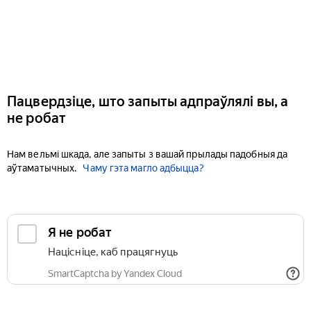
Пацвердзіце, што запыты адпраўлялі вы, а
не робат
Нам вельмі шкада, але запыты з вашай прылады падобныя да
аўтаматычных.
Чаму гэта магло адбыцца?
Я не робат
Націсніце, каб працягнуць
SmartCaptcha by Yandex Cloud