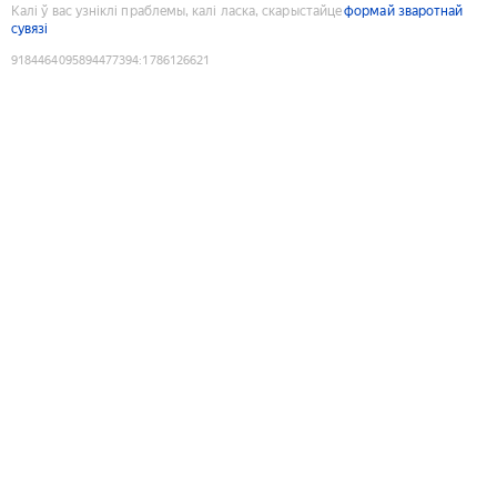
Калі ў вас узніклі праблемы, калі ласка, скарыстайце
формай зваротнай
сувязі
9184464095894477394
:
1786126621