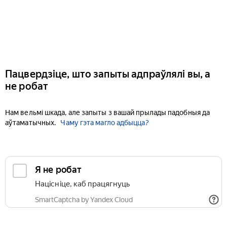
Пацвердзіце, што запыты адпраўлялі вы, а
не робат
Нам вельмі шкада, але запыты з вашай прылады падобныя да
аўтаматычных.
Чаму гэта магло адбыцца?
Я не робат
Націсніце, каб працягнуць
SmartCaptcha by Yandex Cloud