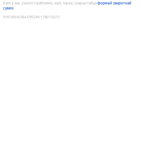
Калі ў вас узніклі праблемы, калі ласка, скарыстайце
формай зваротнай
сувязі
9187393423643785248
:
1786170272