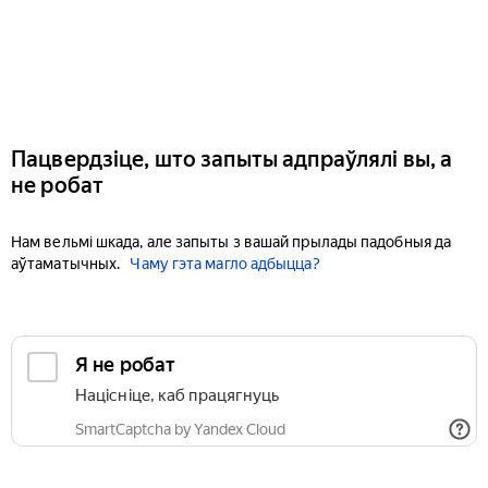
Пацвердзіце, што запыты адпраўлялі вы, а
не робат
Нам вельмі шкада, але запыты з вашай прылады падобныя да
аўтаматычных.
Чаму гэта магло адбыцца?
Я не робат
Націсніце, каб працягнуць
SmartCaptcha by Yandex Cloud