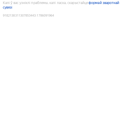
Калі ў вас узніклі праблемы, калі ласка, скарыстайце
формай зваротнай
сувязі
9182138311307853443
:
1786091964