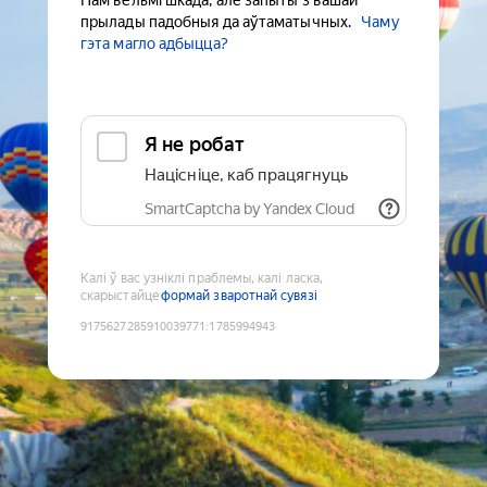
Нам вельмі шкада, але запыты з вашай
прылады падобныя да аўтаматычных.
Чаму
гэта магло адбыцца?
Я не робат
Націсніце, каб працягнуць
SmartCaptcha by Yandex Cloud
Калі ў вас узніклі праблемы, калі ласка,
скарыстайце
формай зваротнай сувязі
9175627285910039771
:
1785994943