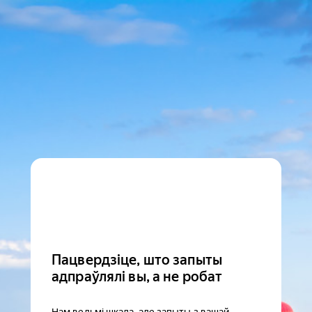
Пацвердзіце, што запыты
адпраўлялі вы, а не робат