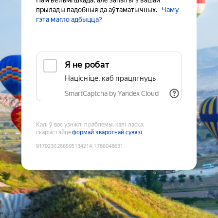
Нам вельмі шкада, але запыты з вашай
прылады падобныя да аўтаматычных.
Чаму
гэта магло адбыцца?
Я не робат
Націсніце, каб працягнуць
SmartCaptcha by Yandex Cloud
Калі ў вас узніклі праблемы, калі ласка,
скарыстайце
формай зваротнай сувязі
9179230286595134214
:
1786048631