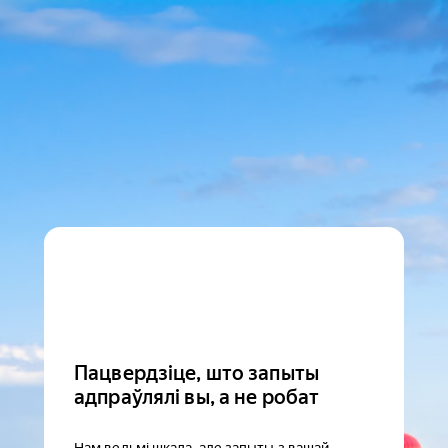
Пацвердзіце, што запыты
адпраўлялі вы, а не робат