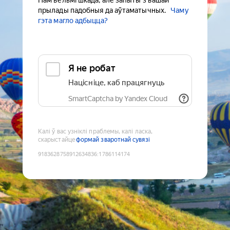
Нам вельмі шкада, але запыты з вашай
прылады падобныя да аўтаматычных.
Чаму
гэта магло адбыцца?
Я не робат
Націсніце, каб працягнуць
SmartCaptcha by Yandex Cloud
Калі ў вас узніклі праблемы, калі ласка,
скарыстайце
формай зваротнай сувязі
9183628758912634836
:
1786114174