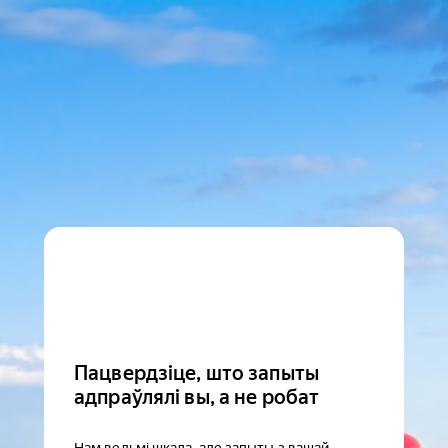
Пацвердзіце, што запыты
адпраўлялі вы, а не робат