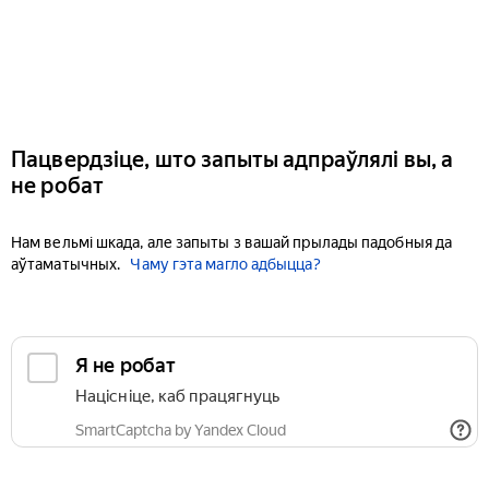
Пацвердзіце, што запыты адпраўлялі вы, а
не робат
Нам вельмі шкада, але запыты з вашай прылады падобныя да
аўтаматычных.
Чаму гэта магло адбыцца?
Я не робат
Націсніце, каб працягнуць
SmartCaptcha by Yandex Cloud