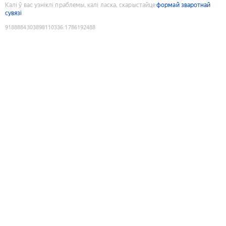
Калі ў вас узніклі праблемы, калі ласка, скарыстайце
формай зваротнай
сувязі
9188884303898110336
:
1786192488