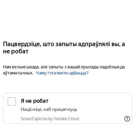
Пацвердзіце, што запыты адпраўлялі вы, а
не робат
Нам вельмі шкада, але запыты з вашай прылады падобныя да
аўтаматычных.
Чаму гэта магло адбыцца?
Я не робат
Націсніце, каб працягнуць
SmartCaptcha by Yandex Cloud