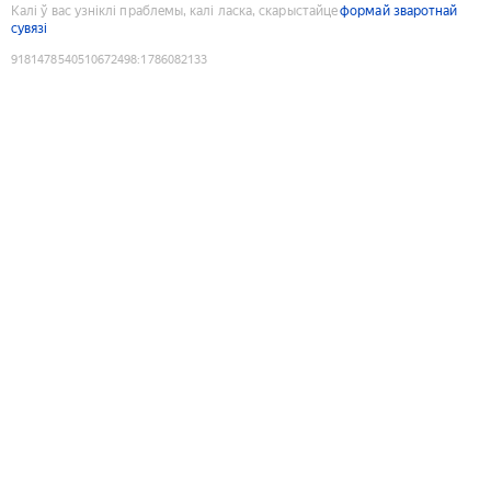
Калі ў вас узніклі праблемы, калі ласка, скарыстайце
формай зваротнай
сувязі
9181478540510672498
:
1786082133