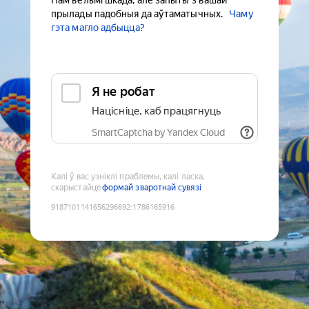
Нам вельмі шкада, але запыты з вашай
прылады падобныя да аўтаматычных.
Чаму
гэта магло адбыцца?
Я не робат
Націсніце, каб працягнуць
SmartCaptcha by Yandex Cloud
Калі ў вас узніклі праблемы, калі ласка,
скарыстайце
формай зваротнай сувязі
9187101141656296692
:
1786165916