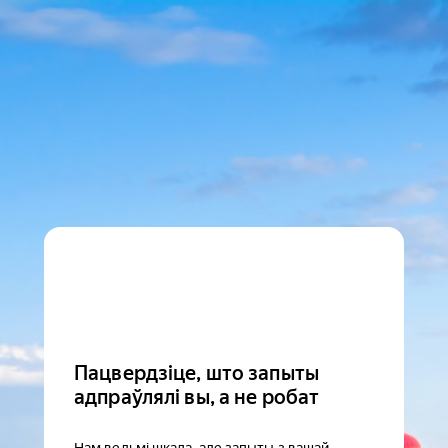
Пацвердзіце, што запыты
адпраўлялі вы, а не робат