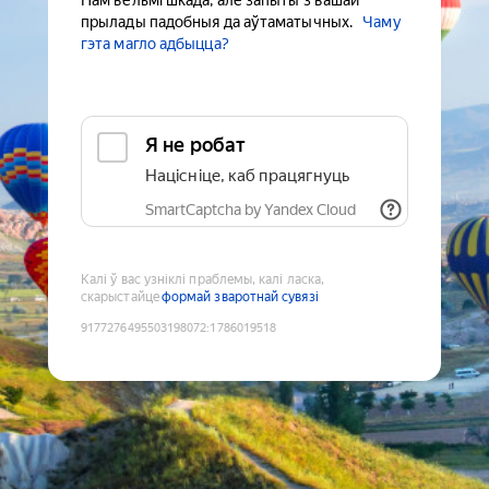
Нам вельмі шкада, але запыты з вашай
прылады падобныя да аўтаматычных.
Чаму
гэта магло адбыцца?
Я не робат
Націсніце, каб працягнуць
SmartCaptcha by Yandex Cloud
Калі ў вас узніклі праблемы, калі ласка,
скарыстайце
формай зваротнай сувязі
9177276495503198072
:
1786019518