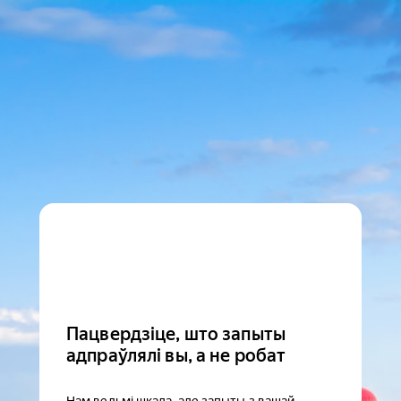
Пацвердзіце, што запыты
адпраўлялі вы, а не робат