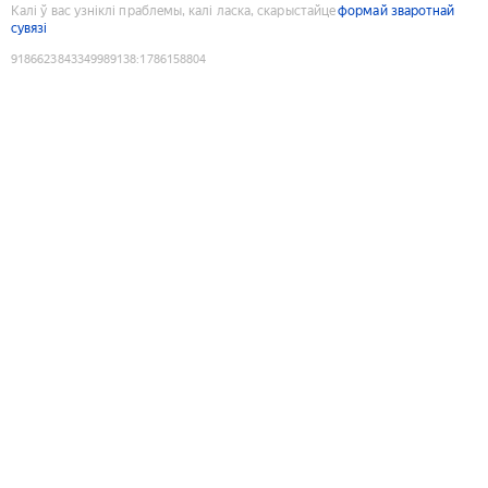
Калі ў вас узніклі праблемы, калі ласка, скарыстайце
формай зваротнай
сувязі
9186623843349989138
:
1786158804