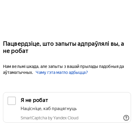
Пацвердзіце, што запыты адпраўлялі вы, а
не робат
Нам вельмі шкада, але запыты з вашай прылады падобныя да
аўтаматычных.
Чаму гэта магло адбыцца?
Я не робат
Націсніце, каб працягнуць
SmartCaptcha by Yandex Cloud