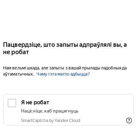
Пацвердзіце, што запыты адпраўлялі вы, а
не робат
Нам вельмі шкада, але запыты з вашай прылады падобныя да
аўтаматычных.
Чаму гэта магло адбыцца?
Я не робат
Націсніце, каб працягнуць
SmartCaptcha by Yandex Cloud