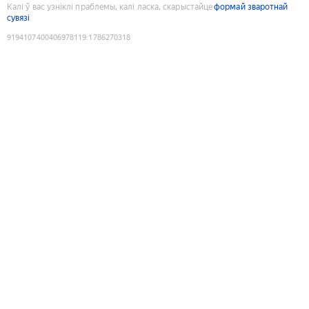
Калі ў вас узніклі праблемы, калі ласка, скарыстайце
формай зваротнай
сувязі
9194107400406978119
:
1786270318