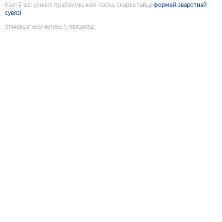
Калі ў вас узніклі праблемы, калі ласка, скарыстайце
формай зваротнай
сувязі
9184562816051491065
:
1786128092