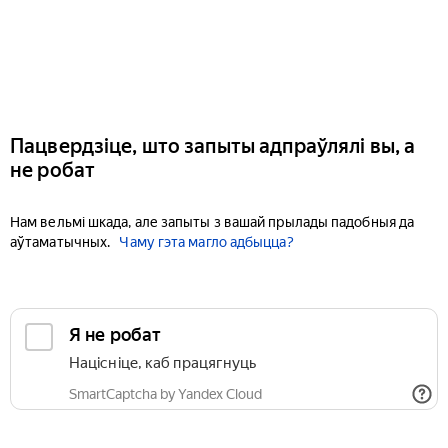
Пацвердзіце, што запыты адпраўлялі вы, а
не робат
Нам вельмі шкада, але запыты з вашай прылады падобныя да
аўтаматычных.
Чаму гэта магло адбыцца?
Я не робат
Націсніце, каб працягнуць
SmartCaptcha by Yandex Cloud