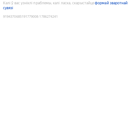
Калі ў вас узніклі праблемы, калі ласка, скарыстайце
формай зваротнай
сувязі
9194370685191779008
:
1786274241