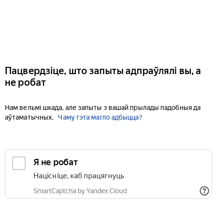
Пацвердзіце, што запыты адпраўлялі вы, а
не робат
Нам вельмі шкада, але запыты з вашай прылады падобныя да
аўтаматычных.
Чаму гэта магло адбыцца?
Я не робат
Націсніце, каб працягнуць
SmartCaptcha by Yandex Cloud