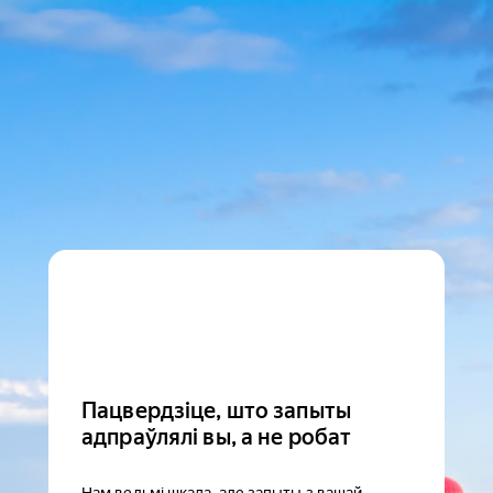
Пацвердзіце, што запыты
адпраўлялі вы, а не робат