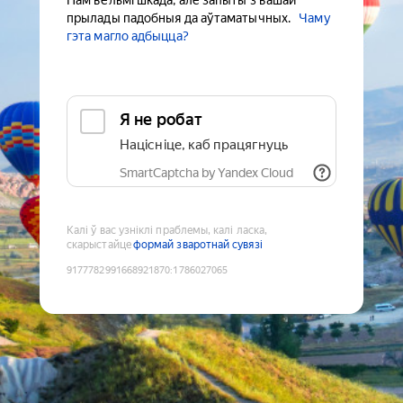
Нам вельмі шкада, але запыты з вашай
прылады падобныя да аўтаматычных.
Чаму
гэта магло адбыцца?
Я не робат
Націсніце, каб працягнуць
SmartCaptcha by Yandex Cloud
Калі ў вас узніклі праблемы, калі ласка,
скарыстайце
формай зваротнай сувязі
9177782991668921870
:
1786027065