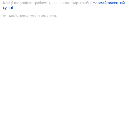
Калі ў вас узніклі праблемы, калі ласка, скарыстайце
формай зваротнай
сувязі
9181482601000252985
:
1786082194