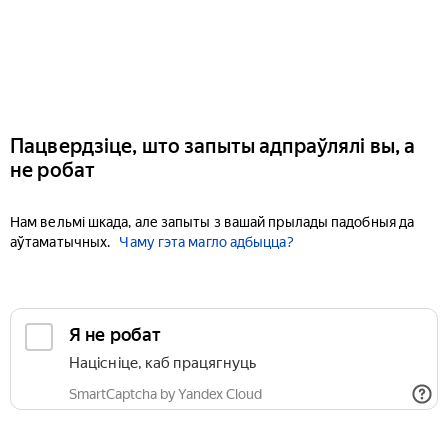
Пацвердзіце, што запыты адпраўлялі вы, а
не робат
Нам вельмі шкада, але запыты з вашай прылады падобныя да
аўтаматычных.
Чаму гэта магло адбыцца?
Я не робат
Націсніце, каб працягнуць
SmartCaptcha by Yandex Cloud