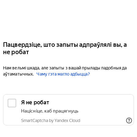
Пацвердзіце, што запыты адпраўлялі вы, а
не робат
Нам вельмі шкада, але запыты з вашай прылады падобныя да
аўтаматычных.
Чаму гэта магло адбыцца?
Я не робат
Націсніце, каб працягнуць
SmartCaptcha by Yandex Cloud