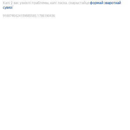
Калі ў вас узніклі праблемы, калі ласка, скарыстайце
формай зваротнай
сувязі
9188746624159885585
:
1786190436