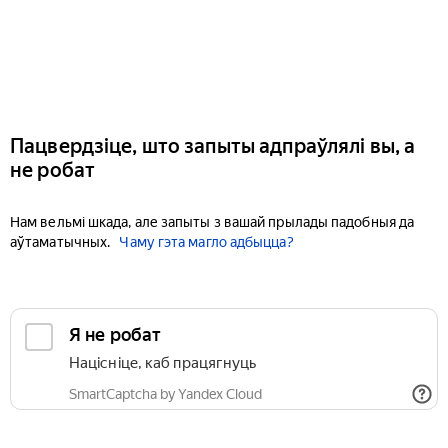
Пацвердзіце, што запыты адпраўлялі вы, а
не робат
Нам вельмі шкада, але запыты з вашай прылады падобныя да
аўтаматычных.
Чаму гэта магло адбыцца?
Я не робат
Націсніце, каб працягнуць
SmartCaptcha by Yandex Cloud