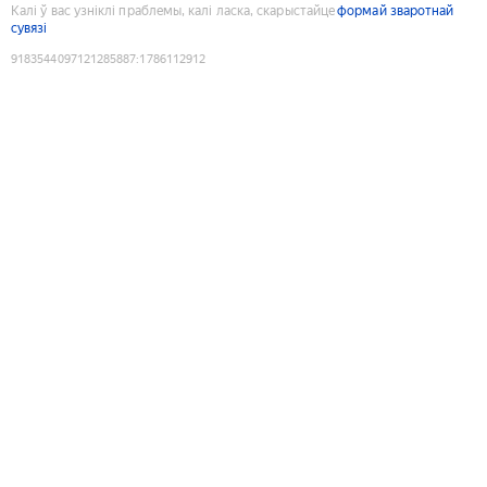
Калі ў вас узніклі праблемы, калі ласка, скарыстайце
формай зваротнай
сувязі
9183544097121285887
:
1786112912