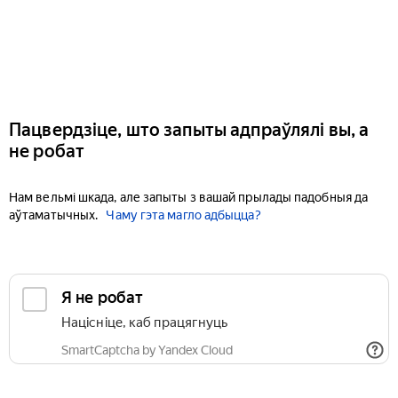
Пацвердзіце, што запыты адпраўлялі вы, а
не робат
Нам вельмі шкада, але запыты з вашай прылады падобныя да
аўтаматычных.
Чаму гэта магло адбыцца?
Я не робат
Націсніце, каб працягнуць
SmartCaptcha by Yandex Cloud