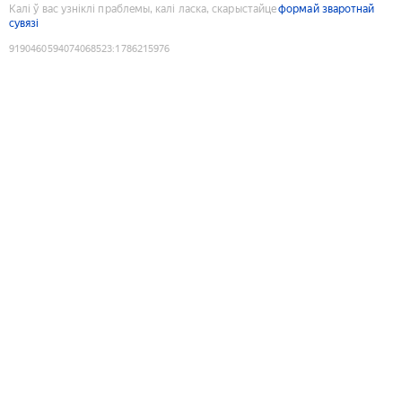
Калі ў вас узніклі праблемы, калі ласка, скарыстайце
формай зваротнай
сувязі
9190460594074068523
:
1786215976