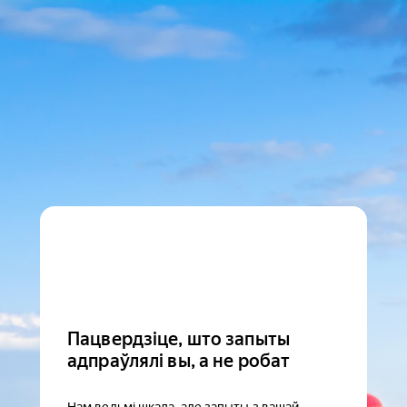
Пацвердзіце, што запыты
адпраўлялі вы, а не робат