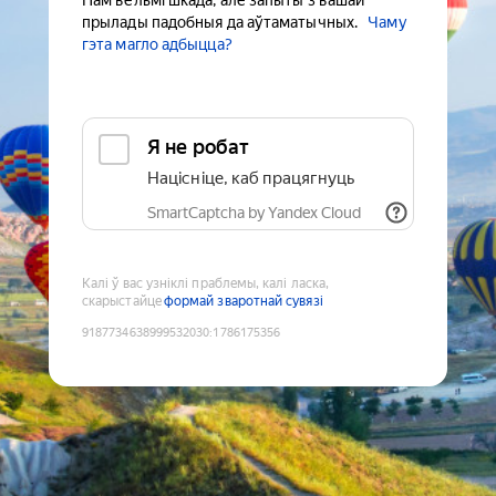
Нам вельмі шкада, але запыты з вашай
прылады падобныя да аўтаматычных.
Чаму
гэта магло адбыцца?
Я не робат
Націсніце, каб працягнуць
SmartCaptcha by Yandex Cloud
Калі ў вас узніклі праблемы, калі ласка,
скарыстайце
формай зваротнай сувязі
9187734638999532030
:
1786175356