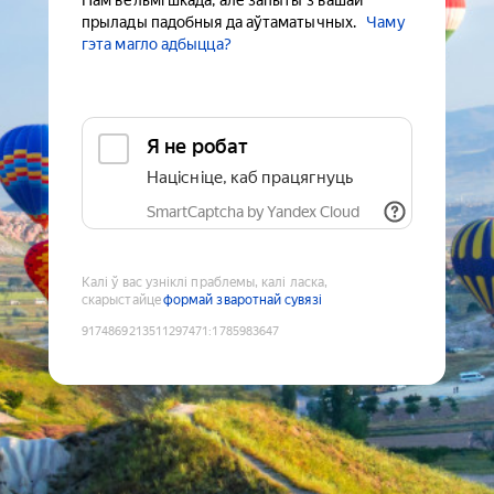
Нам вельмі шкада, але запыты з вашай
прылады падобныя да аўтаматычных.
Чаму
гэта магло адбыцца?
Я не робат
Націсніце, каб працягнуць
SmartCaptcha by Yandex Cloud
Калі ў вас узніклі праблемы, калі ласка,
скарыстайце
формай зваротнай сувязі
9174869213511297471
:
1785983647