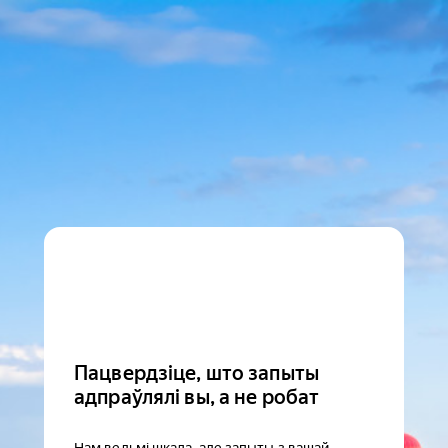
Пацвердзіце, што запыты
адпраўлялі вы, а не робат