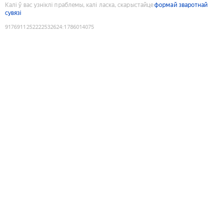
Калі ў вас узніклі праблемы, калі ласка, скарыстайце
формай зваротнай
сувязі
9176911252222532624
:
1786014075