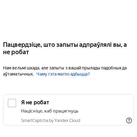
Пацвердзіце, што запыты адпраўлялі вы, а
не робат
Нам вельмі шкада, але запыты з вашай прылады падобныя да
аўтаматычных.
Чаму гэта магло адбыцца?
Я не робат
Націсніце, каб працягнуць
SmartCaptcha by Yandex Cloud