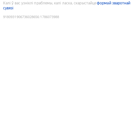
Калі ў вас узніклі праблемы, калі ласка, скарыстайце
формай зваротнай
сувязі
9180931906736028656
:
1786073988