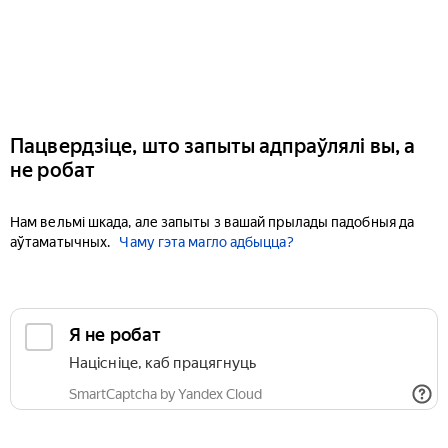
Пацвердзіце, што запыты адпраўлялі вы, а
не робат
Нам вельмі шкада, але запыты з вашай прылады падобныя да
аўтаматычных.
Чаму гэта магло адбыцца?
Я не робат
Націсніце, каб працягнуць
SmartCaptcha by Yandex Cloud