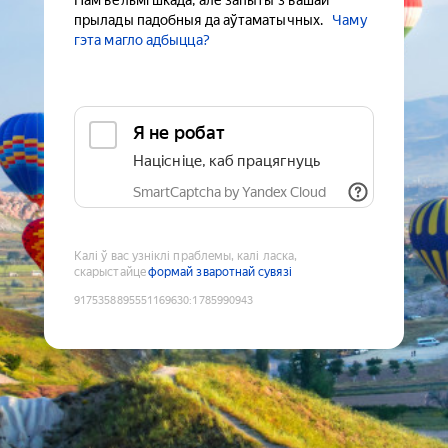
Нам вельмі шкада, але запыты з вашай
прылады падобныя да аўтаматычных.
Чаму
гэта магло адбыцца?
Я не робат
Націсніце, каб працягнуць
SmartCaptcha by Yandex Cloud
Калі ў вас узніклі праблемы, калі ласка,
скарыстайце
формай зваротнай сувязі
9175358895551169630
:
1785990943