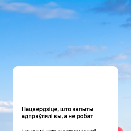
Пацвердзіце, што запыты
адпраўлялі вы, а не робат