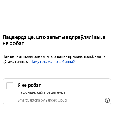
Пацвердзіце, што запыты адпраўлялі вы, а
не робат
Нам вельмі шкада, але запыты з вашай прылады падобныя да
аўтаматычных.
Чаму гэта магло адбыцца?
Я не робат
Націсніце, каб працягнуць
SmartCaptcha by Yandex Cloud