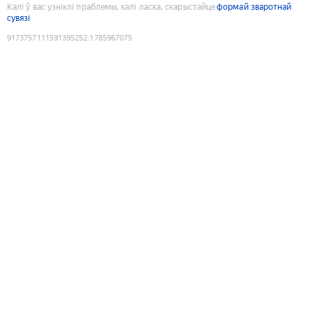
Калі ў вас узніклі праблемы, калі ласка, скарыстайце
формай зваротнай
сувязі
9173757111591395252
:
1785967075