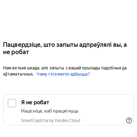
Пацвердзіце, што запыты адпраўлялі вы, а
не робат
Нам вельмі шкада, але запыты з вашай прылады падобныя да
аўтаматычных.
Чаму гэта магло адбыцца?
Я не робат
Націсніце, каб працягнуць
SmartCaptcha by Yandex Cloud