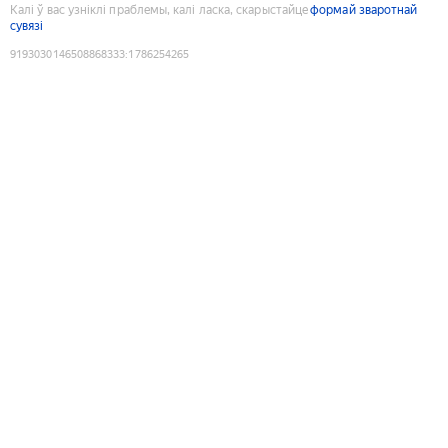
Калі ў вас узніклі праблемы, калі ласка, скарыстайце
формай зваротнай
сувязі
9193030146508868333
:
1786254265