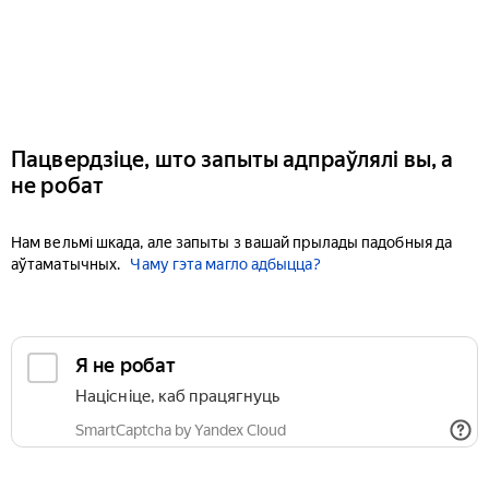
Пацвердзіце, што запыты адпраўлялі вы, а
не робат
Нам вельмі шкада, але запыты з вашай прылады падобныя да
аўтаматычных.
Чаму гэта магло адбыцца?
Я не робат
Націсніце, каб працягнуць
SmartCaptcha by Yandex Cloud