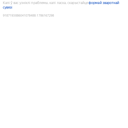
Калі ў вас узніклі праблемы, калі ласка, скарыстайце
формай зваротнай
сувязі
9187193886041078488
:
1786167298