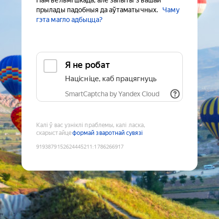
Нам вельмі шкада, але запыты з вашай
прылады падобныя да аўтаматычных.
Чаму
гэта магло адбыцца?
Я не робат
Націсніце, каб працягнуць
SmartCaptcha by Yandex Cloud
Калі ў вас узніклі праблемы, калі ласка,
скарыстайце
формай зваротнай сувязі
9193879152624445211
:
1786266917