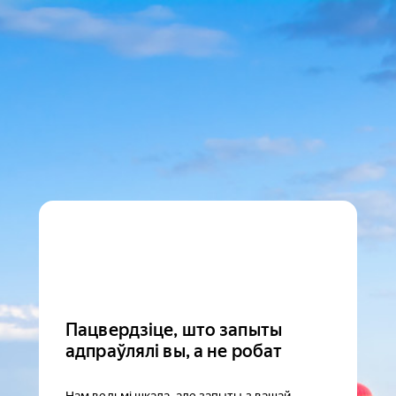
Пацвердзіце, што запыты
адпраўлялі вы, а не робат