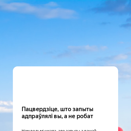
Пацвердзіце, што запыты
адпраўлялі вы, а не робат