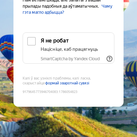
Нам вельмі шкада, але запыты з вашай
прылады падобныя да аўтаматычных.
Чаму
гэта магло адбыцца?
Я не робат
Націсніце, каб працягнуць
SmartCaptcha by Yandex Cloud
Калі ў вас узніклі праблемы, калі ласка,
скарыстайце
формай зваротнай сувязі
9179645773946704083
:
1786054823