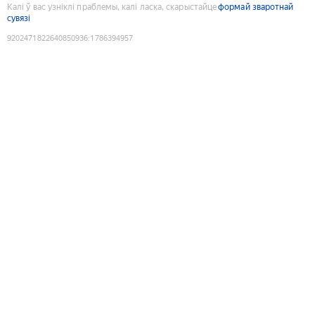
Калі ў вас узніклі праблемы, калі ласка, скарыстайце
формай зваротнай
сувязі
9202471822640850936
:
1786394957