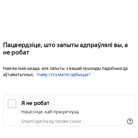
Пацвердзіце, што запыты адпраўлялі вы, а
не робат
Нам вельмі шкада, але запыты з вашай прылады падобныя да
аўтаматычных.
Чаму гэта магло адбыцца?
Я не робат
Націсніце, каб працягнуць
SmartCaptcha by Yandex Cloud