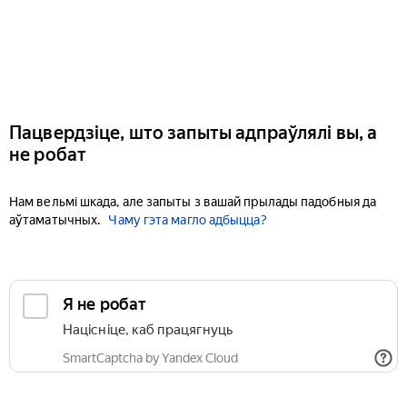
Пацвердзіце, што запыты адпраўлялі вы, а
не робат
Нам вельмі шкада, але запыты з вашай прылады падобныя да
аўтаматычных.
Чаму гэта магло адбыцца?
Я не робат
Націсніце, каб працягнуць
SmartCaptcha by Yandex Cloud