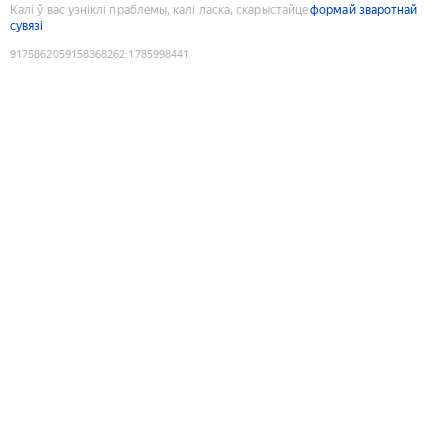
Калі ў вас узніклі праблемы, калі ласка, скарыстайце
формай зваротнай
сувязі
9175862059158368262
:
1785998441