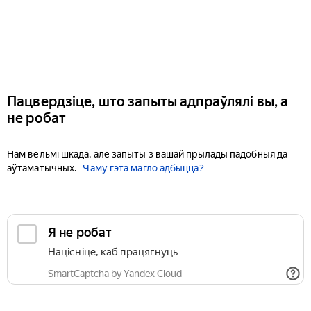
Пацвердзіце, што запыты адпраўлялі вы, а
не робат
Нам вельмі шкада, але запыты з вашай прылады падобныя да
аўтаматычных.
Чаму гэта магло адбыцца?
Я не робат
Націсніце, каб працягнуць
SmartCaptcha by Yandex Cloud