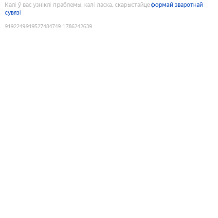
Калі ў вас узніклі праблемы, калі ласка, скарыстайце
формай зваротнай
сувязі
9192249919527484749
:
1786242639