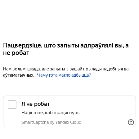
Пацвердзіце, што запыты адпраўлялі вы, а
не робат
Нам вельмі шкада, але запыты з вашай прылады падобныя да
аўтаматычных.
Чаму гэта магло адбыцца?
Я не робат
Націсніце, каб працягнуць
SmartCaptcha by Yandex Cloud