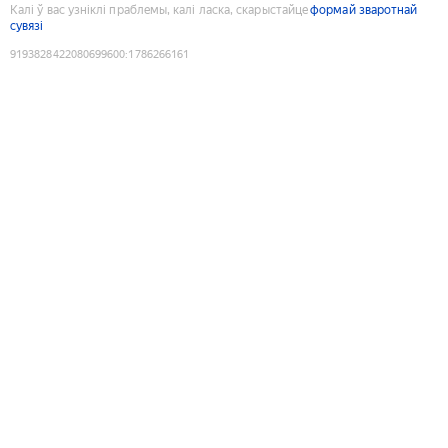
Калі ў вас узніклі праблемы, калі ласка, скарыстайце
формай зваротнай
сувязі
9193828422080699600
:
1786266161