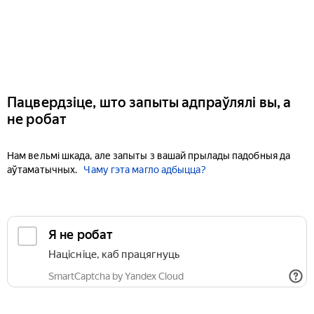
Пацвердзіце, што запыты адпраўлялі вы, а
не робат
Нам вельмі шкада, але запыты з вашай прылады падобныя да
аўтаматычных.
Чаму гэта магло адбыцца?
Я не робат
Націсніце, каб працягнуць
SmartCaptcha by Yandex Cloud