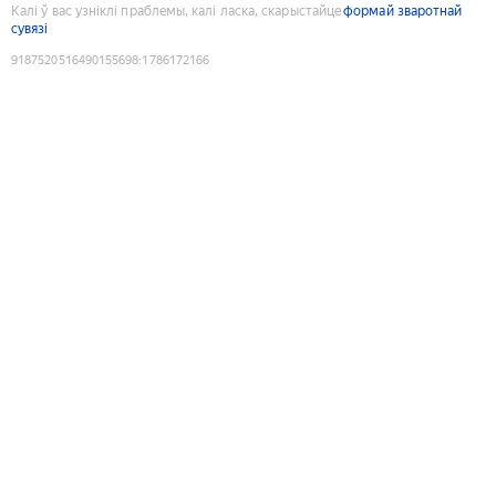
Калі ў вас узніклі праблемы, калі ласка, скарыстайце
формай зваротнай
сувязі
9187520516490155698
:
1786172166