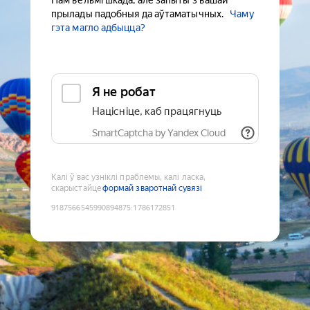
Нам вельмі шкада, але запыты з вашай
прылады падобныя да аўтаматычных.
Чаму
гэта магло адбыцца?
Я не робат
Націсніце, каб працягнуць
SmartCaptcha by Yandex Cloud
Калі ў вас узніклі праблемы, калі ласка,
скарыстайце
формай зваротнай сувязі
9187566545990894875
:
1786172851