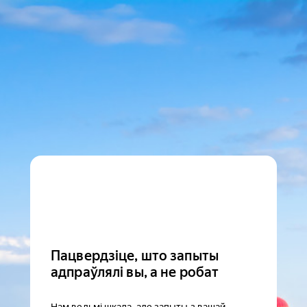
Пацвердзіце, што запыты
адпраўлялі вы, а не робат