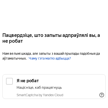
Пацвердзіце, што запыты адпраўлялі вы, а
не робат
Нам вельмі шкада, але запыты з вашай прылады падобныя да
аўтаматычных.
Чаму гэта магло адбыцца?
Я не робат
Націсніце, каб працягнуць
SmartCaptcha by Yandex Cloud