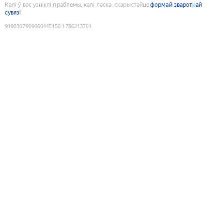
Калі ў вас узніклі праблемы, калі ласка, скарыстайце
формай зваротнай
сувязі
9190307909060445150
:
1786213701