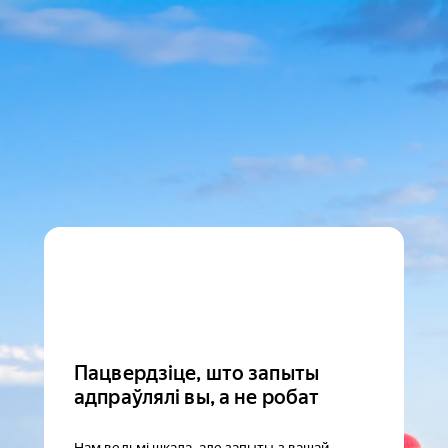
Пацвердзіце, што запыты
адпраўлялі вы, а не робат