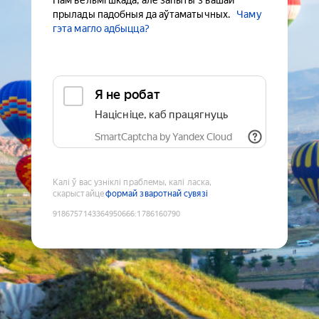
Нам вельмі шкада, але запыты з вашай
прылады падобныя да аўтаматычных.
Чаму
гэта магло адбыцца?
Я не робат
Націсніце, каб працягнуць
SmartCaptcha by Yandex Cloud
Калі ў вас узніклі праблемы, калі ласка,
скарыстайце
формай зваротнай сувязі
9186757143364950666
:
1786160790