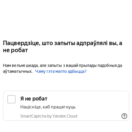
Пацвердзіце, што запыты адпраўлялі вы, а
не робат
Нам вельмі шкада, але запыты з вашай прылады падобныя да
аўтаматычных.
Чаму гэта магло адбыцца?
Я не робат
Націсніце, каб працягнуць
SmartCaptcha by Yandex Cloud