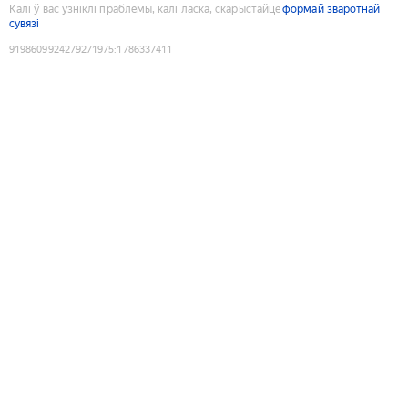
Калі ў вас узніклі праблемы, калі ласка, скарыстайце
формай зваротнай
сувязі
9198609924279271975
:
1786337411