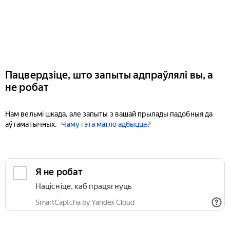
Пацвердзіце, што запыты адпраўлялі вы, а
не робат
Нам вельмі шкада, але запыты з вашай прылады падобныя да
аўтаматычных.
Чаму гэта магло адбыцца?
Я не робат
Націсніце, каб працягнуць
SmartCaptcha by Yandex Cloud