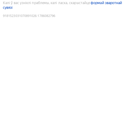
Калі ў вас узніклі праблемы, калі ласка, скарыстайце
формай зваротнай
сувязі
9181523031070891026
:
1786082796